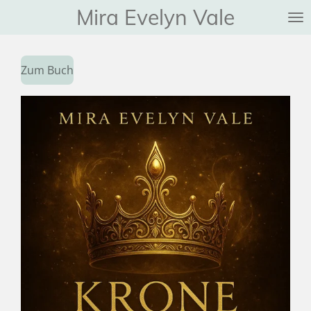
Mira Evelyn Vale
Zum
Hauptinhalt
springen
Zum Buch