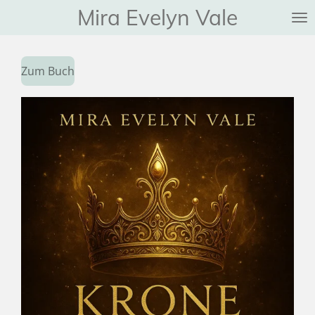
Mira Evelyn Vale
Zum
Hauptinhalt
springen
Zum Buch